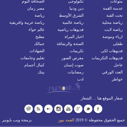
منوعات
تكنولوجى
الصحافة اليوم
عدسة القمة
دين ودنيا
مصر زمان
تحت القبة
الشرق الأوسط
رياضة
رياضة محلية
رياضة عالمية
رياضة عربية وافريقية
رياضة لايت
فديوهات رياضية
عالم حواء
ازياء وموضة
اخبار المراة
مطبخ
طفلى
الصحة والرشاقة
جمالك
فديوهات لكى
تكريمات
الشهادات
فديوهات التكريمات
معرض الصور
تعليم وجامعات
عاجل
صوت إنسان
كمال أجسام
العدد الورقي
رمضانيات
بيتك
خواطر
ادب
شعار الموقع هنا ... الشعار
جميع الحقوق محفوظة © 2019
القمة نيوز
برمجة
ويب بايونير