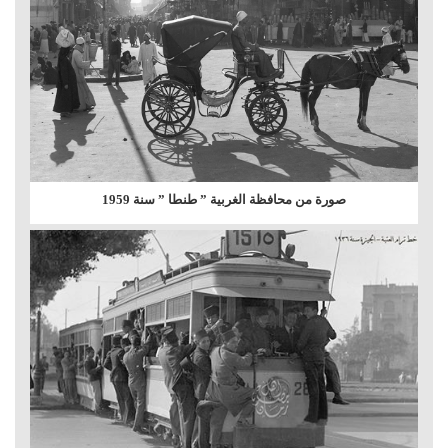
صورة من محافظة الغربية ” طنطا ” سنة 1959