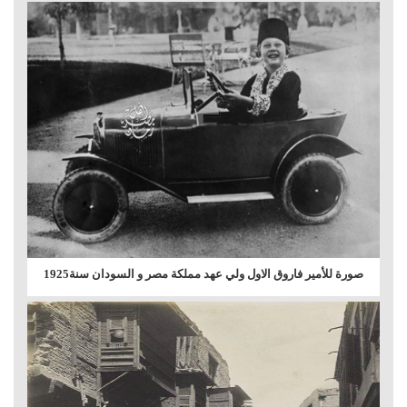
صورة للأمير فاروق الاول ولي عهد مملكة مصر و السودان سنة1925