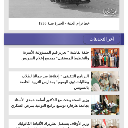
خط ترام العتبة - الجيزة سنة 1936
آخر التحديثات
حلقة نقاشية " تعزيز قيم المسؤولية الأسرية
والتخطيط للمستقبل" بمجمع إعلام السويس
البرنامج التثقيفى " إختلافنا سر جمالنا لطلاب
وطالبات ذوى الهمهم" بمدارس التربية الخاصة
بالسويس
وزير الصحة يبحث مع الدكتور أسامة حمدي الأستاذ
بجامعة هارفارد توسيع برامج التوعية بمرض السكري
وزير الأوقاف يستقبل بطريرك الأقباط الكاثوليك