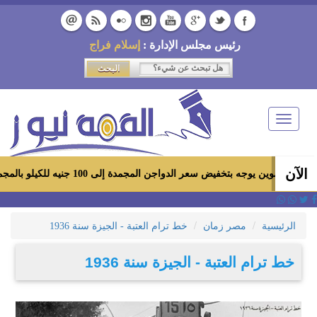
رئيس مجلس الإدارة :
إسلام فراج
Toggle
navigation
الآن
موين يوجه بتخفيض سعر الدواجن المجمدة إلى 100 جنيه للكيلو بالمجمعات الاستهلاكية ومعارض «أهلاً رمضان»
الرئيسية
مصر زمان
خط ترام العتبة - الجيزة سنة 1936
خط ترام العتبة - الجيزة سنة 1936