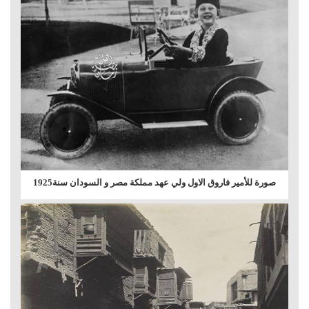
صورة للأمير فاروق الاول ولي عهد مملكة مصر و السودان سنة1925