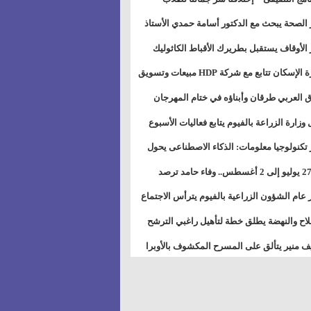
بات ذوى الهمهم" بمدارس التربية الخاصة
 الصحة يبحث مع الدكتور أسامة حمدي الأستاذ
سويس
عة هارفارد توسيع برامج التوعية بمرض السكري
 الأوقاف يستقبل بطريرك الأقباط الكاثوليك
دات هيئة أوقاف الكنيسة الكاثوليكية لبحث آفاق
وزيرة الإسكان تتابع مع شركة HDP مبيعات وتسويق
اون المشترك
عات المدن الجديدة
 العربي طرقان وأبناؤه في ختام المهرجان
في للموسيقى والغناء بالمسرح المكشوف
 وزارة الزراعة بالفيوم يتابع فعاليات الأسبوع
ل من الرشة الثالثة لمكافحة ديدان اللوز للقطن
 تكنولوجيا معلومات: الذكاء الاصطناعى يحول
تخدم إلى سلعة فى اقتصاد الانتباه
من 27 يوليو إلى 2 أغسطس.. وفاء حامد ترصد
رات أقوى الاتصالات الفلكية على الأبراج
 عام الشؤون الزراعية بالفيوم يترأس الاجتماع
ري لمتابعة الحصر الحيازي الجديدة
لاح والنهضة يطلق خطة لتأهيل راغبي الترشح
الس الشعبية المحلية ويستعرض خطط أماناته
 منير يتألق على المسرح المكشوف بالأوبرا
حافظات