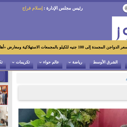
رئيس مجلس الإدارة :
إسلام فراج
معارض «أهلاً رمضان»
الشرق الأوسط
رياضة
عالم حواء
تكريمات
تك