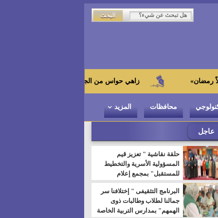
زاهي حواس من الجامعة اليابانية : "توت عنخ آمون" هو بطل المتحف
نولوجي
محافظات
المزيد
عاجل
حلقة نقاشية " تعزيز قيم
المسؤولية الأسرية والتخطيط
للمستقبل" بمجمع إعلام
السويس
البرنامج التثقيفى " إختلافنا سر
جمالنا لطلاب وطالبات ذوى
الهمهم" بمدارس التربية الخاصة