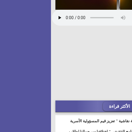
الأكثر قراءة
 نقاشية " تعزيز قيم المسؤولية الأسرية
خطيط للمستقبل" بمجمع إعلام السويس
نامج التثقيفى " إختلافنا سر جمالنا لطلاب