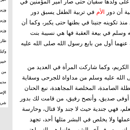
لى ولدها سفيان حتى صار أمير المؤمنين في
وطال
وزير
ية أن دور
الأم
في تربية الطفل يسبق دور
بال
بجام
وزير
منذ تكوينه جنينا في بطنها حتى يكبر، وكما أن
وقيا
ه وسلم في بيعة العقبة فها هي نسيبة بنت
التع
مشرو
طارق
نهما أول من بايع رسول الله صلى الله عليه
الصي
وكيل
الأو
خبير
 الكريم، وكما شاركت المرأة في العديد من
المس
الله عليه وسلم من مداواة للجرحى وسقاية
تأثي
مدير
طلة الصامدة، المخلصة المجاهدة، نبع الحنان
الدو
الإص
، أوفى صديق، وأنصح رفيق، من قامت لك بدور
للمج
شريف
بالم
م، فهي جندية حيث لا جند ولا قتال، وحارسة
لها ولا يخلص في البشر مثلها أحد، تجهد
ها راتب يصرف آخر الشهر، فإنها هي التي اهتم