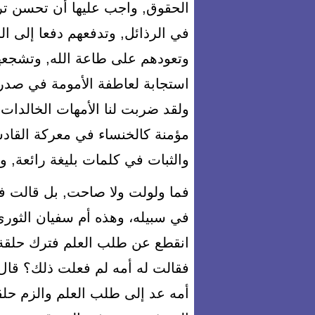
الحقوق, واجب عليها أن تحسن ترب
في الرذائل, وتدفعهم دفعا إلى ال
وتعودهم على طاعة الله, وتشجعهم
استجابة لعاطفة الأمومة في صدره
ولقد ضربت لنا الأمهات الخالدات أر
مؤمنة كالخنساء في معركة القادسي
والثبات في كلمات بليغة رائعة, وم
فما ولولت ولا صاحت, بل قالت ف
في سبيله، وهذه أم سفيان الثوري
انقطع عن طلب العلم فترك حلقة
فقالت له أمه لم فعلت ذلك؟ قال 
أمه عد إلى طلب العلم والزم حل