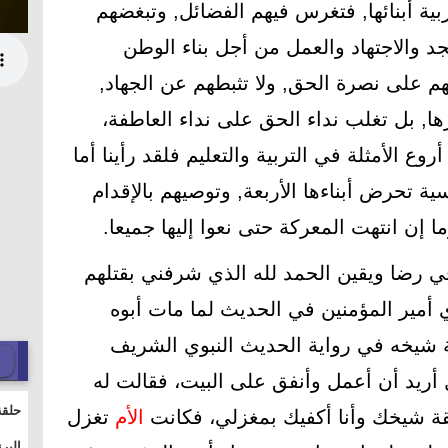
ية أبنائها, فتغرس فيهم الفضائل, وتبغضهم
جد والاجتهاد والعمل من أجل بناء الوطن
 على نصرة الحق, ولا تثبطهم عن الجهاد,
ا, بل تغلب نداء الحق على نداء العاطفة،
وع الأمثلة في التربية والتعليم فلقد رأينا أما
ة تحرض أبناءها الأربعة, وتوصيهم بالإقدام
ا إن انتهت المعركة حتى نعوا إليها جميعا.
ي رضا ويقين الحمد لله الذي شرفني بقتلهم
 أمير المؤمنين في الحديث لما مات أبوه
 شيخه في رواية الحديث النبوي الشريف
أريد أن أعمل وأنفق على البيت، فقالت له
حلقة
قة شيخك وأنا أكفيك بمغزلي، فكانت
الأم
تغزل
والت
البر