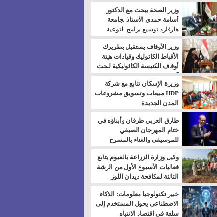
بالسويس
وزير الصحة يبحث مع الدكتور
أسامة حمدي الأستاذ بجامعة
هارفارد توسيع برامج التوعية
بمرض السكري
وزير الأوقاف يستقبل بطريرك
الأقباط الكاثوليك وقيادات هيئة
أوقاف الكنيسة الكاثوليكية لبحث
آفاق التعاون المشترك
وزيرة الإسكان تتابع مع شركة
HDP مبيعات وتسويق مشروعات
المدن الجديدة
طارق العربي طرقان وأبناؤه في
ختام المهرجان الصيفي
للموسيقى والغناء بالمسرح
المكشوف
وكيل وزارة الزراعة بالفيوم يتابع
فعاليات الأسبوع الأول من الرشة
الثالثة لمكافحة ديدان اللوز
للقطن
خبير تكنولوجيا معلومات: الذكاء
الاصطناعى يحول المستخدم إلى
سلعة فى اقتصاد الانتباه