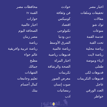
اخبار مصر
حوادث
محافظات مصر
تحقيقات وملفات
فن وثقافة
القمة tv
مقالات
كوميكس
حوارات
توك شو
اقتصاد
اخبار عالمية
منوعات
تكنولوجى
الصحافة اليوم
عدسة القمة
دين ودنيا
مصر زمان
تحت القبة
الشرق الأوسط
رياضة
رياضة محلية
رياضة عالمية
رياضة عربية وافريقية
رياضة لايت
فديوهات رياضية
عالم حواء
ازياء وموضة
اخبار المراة
مطبخ
طفلى
الصحة والرشاقة
جمالك
فديوهات لكى
تكريمات
الشهادات
فديوهات التكريمات
معرض الصور
تعليم وجامعات
عاجل
صوت إنسان
كمال أجسام
العدد الورقي
رمضانيات
بيتك
خواطر
ادب