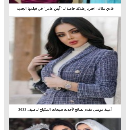
فادي ملاك: اخترنا إطلالة خاصة لـ "آيتن عامر" في فيلمها الجديد
أمينة موسى تقدم نصائح لأحدث صيحات المكياج لـ صيف 2022