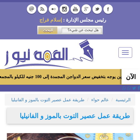
رئيس مجلس الإدارة :
إسلام فراج
Toggle
navigation
الآن
جه بتخفيض سعر الدواجن المجمدة إلى 100 جنيه للكيلو بالمجمعات الاستهلاكية ومعارض «أهلاً رمضان»
الرئيسية
عالم حواء
طريقة عمل عصير التوت بالموز و الفانيليا
طريقة عمل عصير التوت بالموز و الفانيليا