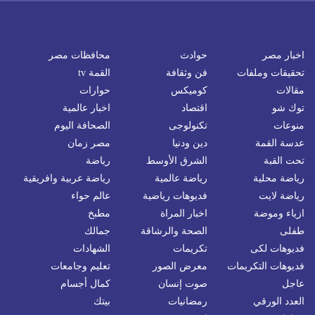
اخبار مصر
حوادث
محافظات مصر
تحقيقات وملفات
فن وثقافة
القمة tv
مقالات
كوميكس
حوارات
توك شو
اقتصاد
اخبار عالمية
منوعات
تكنولوجى
الصحافة اليوم
عدسة القمة
دين ودنيا
مصر زمان
تحت القبة
الشرق الأوسط
رياضة
رياضة محلية
رياضة عالمية
رياضة عربية وافريقية
رياضة لايت
فديوهات رياضية
عالم حواء
ازياء وموضة
اخبار المراة
مطبخ
طفلى
الصحة والرشاقة
جمالك
فديوهات لكى
تكريمات
الشهادات
فديوهات التكريمات
معرض الصور
تعليم وجامعات
عاجل
صوت إنسان
كمال أجسام
العدد الورقي
رمضانيات
بيتك