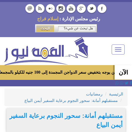
رئيس مجلس الإدارة :
إسلام فراج
Toggle
navigation
الآن
جه بتخفيض سعر الدواجن المجمدة إلى 100 جنيه للكيلو بالمجمعات الاستهلاكية ومعارض «أهلاً رمضان»
الرئيسية
رمضانيات
مستقبلهم أمانة: سحور النجوم برعاية السفير أيمن البياع
مستقبلهم أمانة: سحور النجوم برعاية السفير
أيمن البياع