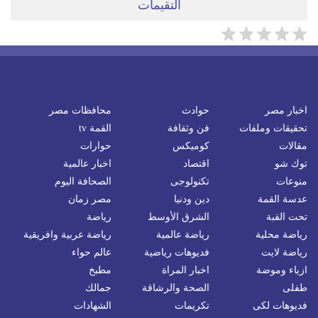
التقيمات
اخبار مصر
حوادث
محافظات مصر
تحقيقات وملفات
فن وثقافة
القمة tv
مقالات
كوميكس
حوارات
توك شو
اقتصاد
اخبار عالمية
منوعات
تكنولوجى
الصحافة اليوم
عدسة القمة
دين ودنيا
مصر زمان
تحت القبة
الشرق الأوسط
رياضة
رياضة محلية
رياضة عالمية
رياضة عربية وافريقية
رياضة لايت
فديوهات رياضية
عالم حواء
ازياء وموضة
اخبار المراة
مطبخ
طفلى
الصحة والرشاقة
جمالك
فديوهات لكى
تكريمات
الشهادات