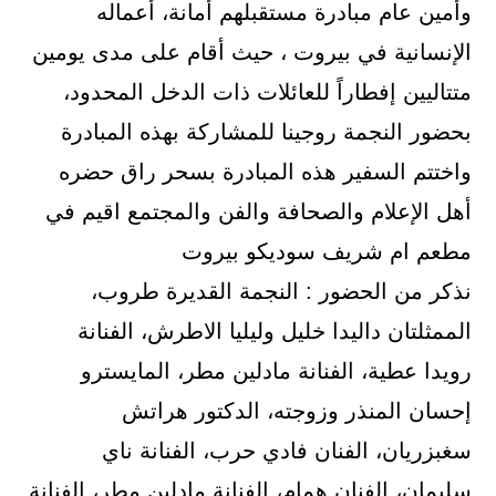
وأمين عام مبادرة مستقبلهم أمانة، أعماله
الإنسانية في بيروت ، حيث أقام على مدى يومين
متتاليين إفطاراً للعائلات ذات الدخل المحدود،
بحضور النجمة روجينا للمشاركة بهذه المبادرة
واختتم السفير هذه المبادرة بسحر راق حضره
أهل الإعلام والصحافة والفن والمجتمع اقيم في
مطعم ام شريف سوديكو بيروت
نذكر من الحضور : النجمة القديرة طروب،
الممثلتان داليدا خليل وليليا الاطرش، الفنانة
رويدا عطية، الفنانة مادلين مطر، المايسترو
إحسان المنذر وزوجته، الدكتور هراتش
سغبزريان، الفنان فادي حرب، الفنانة ناي
سليمان، الفنان همام، الفنانة مادلين مطر، الفنانة