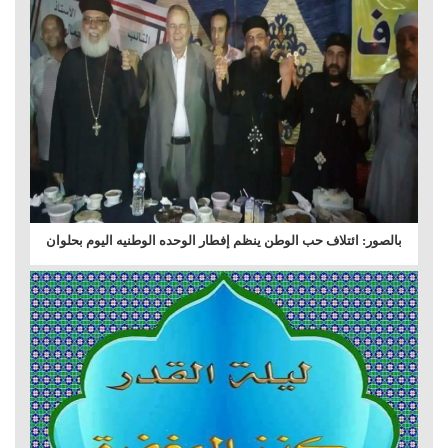
بالصور: ائتلاف حب الوطن ينظم إفطار الوحده الوطنيه اليوم بحلوان