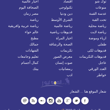
توك شو
اقتصاد
اخبار عالمية
منوعات
تكنولوجى
الصحافة اليوم
عدسة القمة
دين ودنيا
مصر زمان
تحت القبة
الشرق الأوسط
رياضة
رياضة محلية
رياضة عالمية
رياضة عربية وافريقية
رياضة لايت
فديوهات رياضية
عالم حواء
ازياء وموضة
اخبار المراة
مطبخ
طفلى
الصحة والرشاقة
جمالك
فديوهات لكى
تكريمات
الشهادات
فديوهات التكريمات
معرض الصور
تعليم وجامعات
عاجل
صوت إنسان
كمال أجسام
العدد الورقي
رمضانيات
بيتك
خواطر
ادب
شعار الموقع هنا ... الشعار