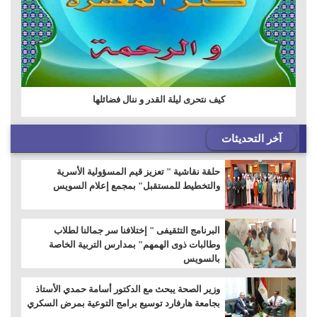
كيف نتحرى ليلة القدر و ننال فضائلها
آخر التحديثات
حلقة نقاشية " تعزيز قيم المسؤولية الأسرية
والتخطيط للمستقبل" بمجمع إعلام السويس
البرنامج التثقيفى " إختلافنا سر جمالنا لطلاب
وطالبات ذوى الهمهم" بمدارس التربية الخاصة
بالسويس
وزير الصحة يبحث مع الدكتور أسامة حمدي الأستاذ
بجامعة هارفارد توسيع برامج التوعية بمرض السكري