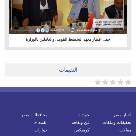
حفل افطار معهد التخطيط القومى والعاملين بالوزارة
التقيمات
اخبار مصر
حوادث
محافظات مصر
تحقيقات وملفات
فن وثقافة
القمة tv
مقالات
كوميكس
حوارات