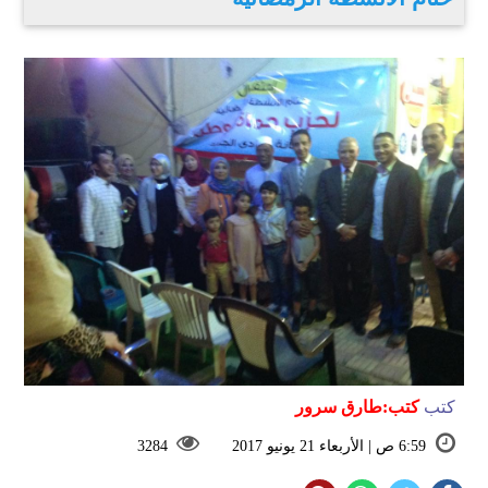
كتب
كتب:طارق سرور
6:59 ص | الأربعاء 21 يونيو 2017
3284