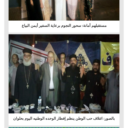
مستقبلهم أمانة: سحور النجوم برعاية السفير أيمن البياع
بالصور: ائتلاف حب الوطن ينظم إفطار الوحده الوطنيه اليوم بحلوان