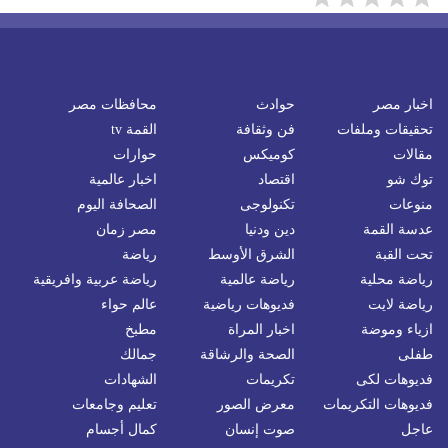
اخبار مصر
حوادث
محافظات مصر
تحقيقات وملفات
فن وثقافة
القمة tv
مقالات
كوميكس
حوارات
توك شو
اقتصاد
اخبار عالمية
منوعات
تكنولوجى
الصحافة اليوم
عدسة القمة
دين ودنيا
مصر زمان
تحت القبة
الشرق الأوسط
رياضة
رياضة محلية
رياضة عالمية
رياضة عربية وافريقية
رياضة لايت
فديوهات رياضية
عالم حواء
ازياء وموضة
اخبار المراة
مطبخ
طفلى
الصحة والرشاقة
جمالك
فديوهات لكى
تكريمات
الشهادات
فديوهات التكريمات
معرض الصور
تعليم وجامعات
عاجل
صوت إنسان
كمال أجسام