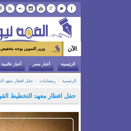
الآن
وزير التموين يوجه بتخفيض سعر الدواجن المجمدة إلى 100 جنيه للكيلو بالمجمعات الاست
الرئيسية
أخبار مصر
أخبار عالمية
الرئيسية
رمضانيات
حفل افطار معهد الت
حفل افطار معهد التخطيط القوم