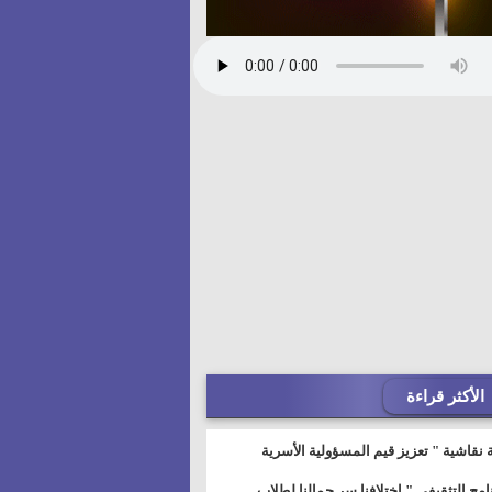
الأكثر قراءة
 نقاشية " تعزيز قيم المسؤولية الأسرية
خطيط للمستقبل" بمجمع إعلام السويس
نامج التثقيفى " إختلافنا سر جمالنا لطلاب