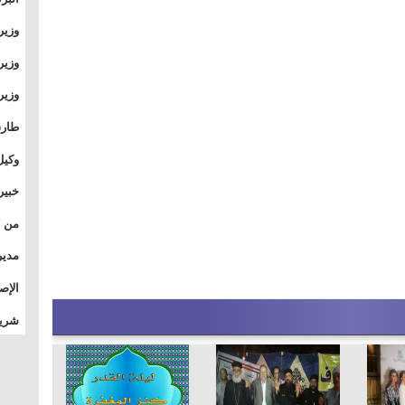
وطال
وزير
بال
بجام
وزير
وقيا
التع
مشرو
طارق
الصي
وكيل
الأو
خبير
المس
تأثي
مدير
الدو
الإص
للمج
شريف
بالم