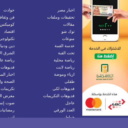
اخبار مصر
حوادث
تحقيقات وملفات
فن وثقاف
مقالات
كوميكس
توك شو
اقتصاد
منوعات
تكنولوجى
عدسة القمة
دين ودنيا
تحت القبة
الشرق ا
رياضة محلية
رياضة عال
رياضة لايت
فديوهات 
ازياء وموضة
اخبار المر
طفلى
الصحة وا
فديوهات لكى
تكريمات
فديوهات التكريمات
معرض ال
عاجل
صوت إنس
العدد الورقي
رمضانيات
خواطر
ادب
جميع الحقوق محفوظة © 2019
القمة نيوز