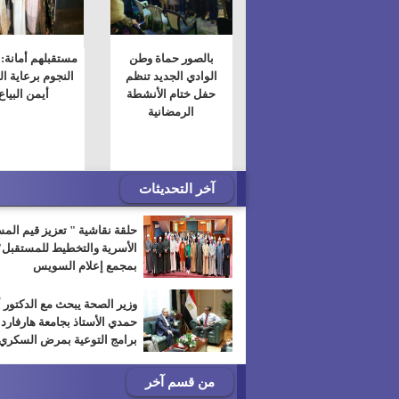
بالصور حماة وطن
مستقبلهم أمانة:
الوادي الجديد تنظم
النجوم برعاية ا
حفل ختام الأنشطة
أيمن البياع
الرمضانية
آخر التحديثات
حلقة نقاشية " تعزيز قيم الم
الأسرية والتخطيط للمستقبل"
بمجمع إعلام السويس
وزير الصحة يبحث مع الدكتور 
حمدي الأستاذ بجامعة هارفارد
برامج التوعية بمرض السكري
من قسم آخر