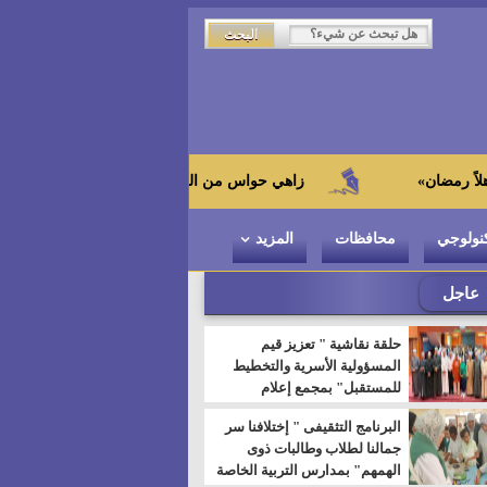
زاهي حواس من الجامعة اليابانية : "توت عنخ آمون" هو بطل ال
نولوجي
محافظات
المزيد
عاجل
حلقة نقاشية " تعزيز قيم
المسؤولية الأسرية والتخطيط
للمستقبل" بمجمع إعلام
السويس
البرنامج التثقيفى " إختلافنا سر
جمالنا لطلاب وطالبات ذوى
الهمهم" بمدارس التربية الخاصة