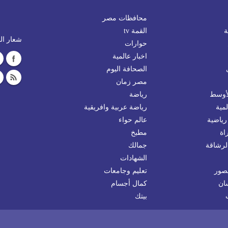
محافظات مصر
ة
القمة tv
شعار الم
حوارات
اخبار عالمية
الصحافة اليوم
مصر زمان
لأوسط
رياضة
مية
رياضة عربية وافريقية
رياضية
عالم حواء
اة
مطبخ
لرشاقة
جمالك
الشهادات
صور
تعليم وجامعات
ان
كمال أجسام
بيتك