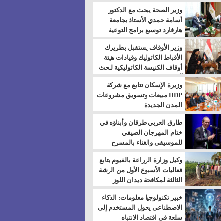
بالسويس
وزير الصحة يبحث مع الدكتور
أسامة حمدي الأستاذ بجامعة
هارفارد توسيع برامج التوعية
بمرض السكري
وزير الأوقاف يستقبل بطريرك
الأقباط الكاثوليك وقيادات هيئة
أوقاف الكنيسة الكاثوليكية لبحث
آفاق التعاون المشترك
وزيرة الإسكان تتابع مع شركة
HDP مبيعات وتسويق مشروعات
المدن الجديدة
طارق العربي طرقان وأبناؤه في
ختام المهرجان الصيفي
للموسيقى والغناء بالمسرح
المكشوف
وكيل وزارة الزراعة بالفيوم يتابع
فعاليات الأسبوع الأول من الرشة
الثالثة لمكافحة ديدان اللوز
للقطن
خبير تكنولوجيا معلومات: الذكاء
الاصطناعى يحول المستخدم إلى
سلعة فى اقتصاد الانتباه