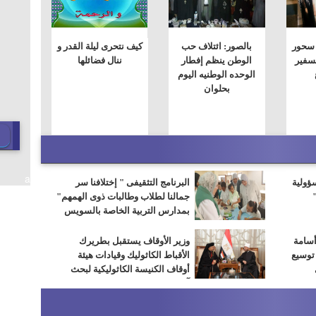
 سحور
بالصور: ائتلاف حب
كيف نتحرى ليلة القدر و
لسفير
الوطن ينظم إفطار
ننال فضائلها
الوحده الوطنيه اليوم
بحلوان
a
سؤولية
البرنامج التثقيفى " إختلافنا سر
جمالنا لطلاب وطالبات ذوى الهمهم"
بمدارس التربية الخاصة بالسويس
أسامة
وزير الأوقاف يستقبل بطريرك
 توسيع
الأقباط الكاثوليك وقيادات هيئة
أوقاف الكنيسة الكاثوليكية لبحث
آفاق التعاون المشترك