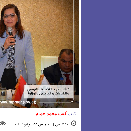
كتب
كتب محمد حمام
7:32 ص | الخميس 22 يونيو 2017