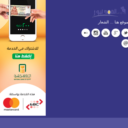
وقع هنا ... الشعار
برمجة
ويب بايونير