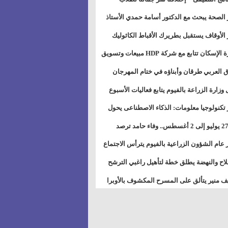
بات ذوى الهمهم" بمدارس التربية الخاصة
 الصحة يبحث مع الدكتور أسامة حمدي الأستاذ
سويس
عة هارفارد توسيع برامج التوعية بمرض السكري
 الأوقاف يستقبل بطريرك الأقباط الكاثوليك
دات هيئة أوقاف الكنيسة الكاثوليكية لبحث آفاق
وزيرة الإسكان تتابع مع شركة HDP مبيعات وتسويق
اون المشترك
عات المدن الجديدة
 العربي طرقان وأبناؤه في ختام المهرجان
في للموسيقى والغناء بالمسرح المكشوف
 وزارة الزراعة بالفيوم يتابع فعاليات الأسبوع
ل من الرشة الثالثة لمكافحة ديدان اللوز للقطن
 تكنولوجيا معلومات: الذكاء الاصطناعى يحول
تخدم إلى سلعة فى اقتصاد الانتباه
من 27 يوليو إلى 2 أغسطس.. وفاء حامد ترصد
رات أقوى الاتصالات الفلكية على الأبراج
 عام الشؤون الزراعية بالفيوم يترأس الاجتماع
ري لمتابعة الحصر الحيازي الجديدة
لاح والنهضة يطلق خطة لتأهيل راغبي الترشح
الس الشعبية المحلية ويستعرض خطط أماناته
 منير يتألق على المسرح المكشوف بالأوبرا
حافظات