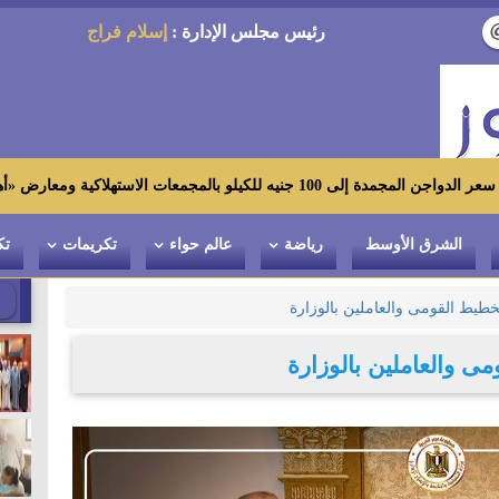
رئيس مجلس الإدارة :
إسلام فراج
هلاكية ومعارض «أهلاً رمضان»
الشرق الأوسط
رياضة
عالم حواء
تكريمات
تك
خطيط القومى والعاملين بالوزارة
ى والعاملين بالوزارة