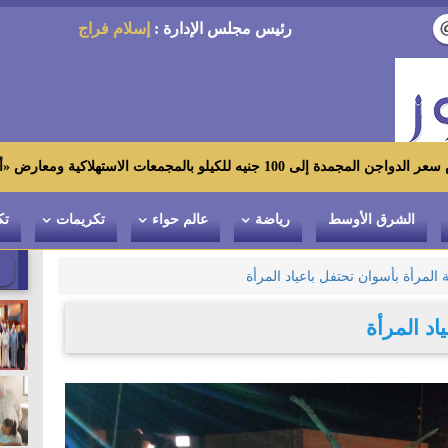
رئيس مجلس الإدارة :
إسلام فراج
لاكية ومعارض «أهلاً رمضان»
الشرق الأوسط
رياضة
عالم حواء
تكريمات
تك
 المرأة بأسوان تحتفل باعياد المرأة
اد المرأة