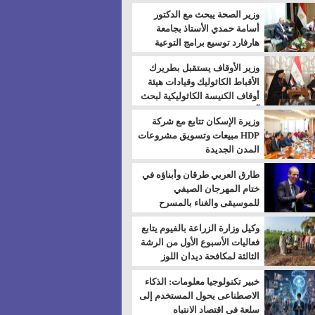
بالسويس
وزير الصحة يبحث مع الدكتور
أسامة حمدي الأستاذ بجامعة
هارفارد توسيع برامج التوعية
بمرض السكري
وزير الأوقاف يستقبل بطريرك
الأقباط الكاثوليك وقيادات هيئة
أوقاف الكنيسة الكاثوليكية لبحث
آفاق التعاون المشترك
وزيرة الإسكان تتابع مع شركة
HDP مبيعات وتسويق مشروعات
المدن الجديدة
طارق العربي طرقان وأبناؤه في
ختام المهرجان الصيفي
للموسيقى والغناء بالمسرح
المكشوف
وكيل وزارة الزراعة بالفيوم يتابع
فعاليات الأسبوع الأول من الرشة
الثالثة لمكافحة ديدان اللوز
للقطن
خبير تكنولوجيا معلومات: الذكاء
الاصطناعى يحول المستخدم إلى
سلعة فى اقتصاد الانتباه