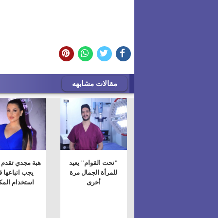
مقالات مشابهه
"نحت القوام" يعيد
هبة مجدي تقدم 
للمرأة الجمال مرة
يجب اتباعها ق
أخرى
استخدام المك