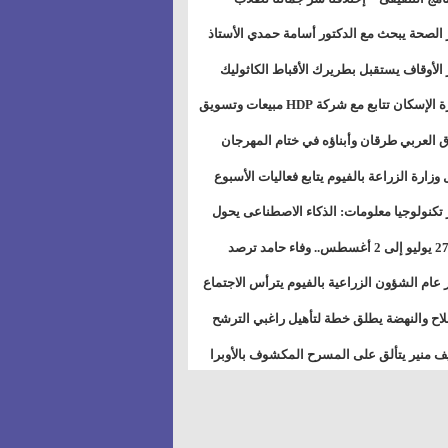
بات ذوى الهمهم" بمدارس التربية الخاصة
 الصحة يبحث مع الدكتور أسامة حمدي الأستاذ
سويس
عة هارفارد توسيع برامج التوعية بمرض السكري
 الأوقاف يستقبل بطريرك الأقباط الكاثوليك
دات هيئة أوقاف الكنيسة الكاثوليكية لبحث آفاق
وزيرة الإسكان تتابع مع شركة HDP مبيعات وتسويق
اون المشترك
عات المدن الجديدة
 العربي طرقان وأبناؤه في ختام المهرجان
في للموسيقى والغناء بالمسرح المكشوف
 وزارة الزراعة بالفيوم يتابع فعاليات الأسبوع
ل من الرشة الثالثة لمكافحة ديدان اللوز للقطن
 تكنولوجيا معلومات: الذكاء الاصطناعى يحول
تخدم إلى سلعة فى اقتصاد الانتباه
من 27 يوليو إلى 2 أغسطس.. وفاء حامد ترصد
رات أقوى الاتصالات الفلكية على الأبراج
 عام الشؤون الزراعية بالفيوم يترأس الاجتماع
ري لمتابعة الحصر الحيازي الجديدة
لاح والنهضة يطلق خطة لتأهيل راغبي الترشح
الس الشعبية المحلية ويستعرض خطط أماناته
 منير يتألق على المسرح المكشوف بالأوبرا
حافظات