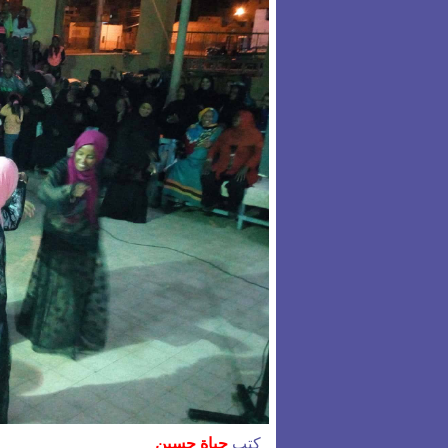
كتب
حياة حسين