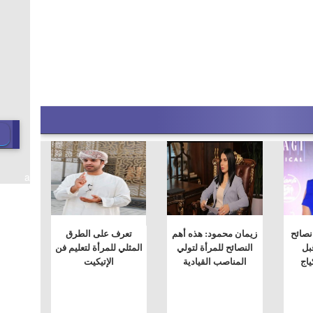
a
نصائح
زيمان محمود: هذه أهم
تعرف على الطرق
بل
النصائح للمرأة لتولي
المثلي للمرأة لتعليم فن
ياج
المناصب القيادية
الإتيكيت