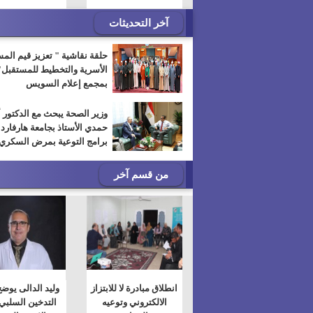
آخر التحديثات
حلقة نقاشية " تعزيز قيم الم
الأسرية والتخطيط للمستقبل"
بمجمع إعلام السويس
وزير الصحة يبحث مع الدكتور 
حمدي الأستاذ بجامعة هارفارد
برامج التوعية بمرض السكري
من قسم آخر
انطلاق مبادرة لا للابتزاز
وليد الدالى يوضح
الالكتروني وتوعيه
التدخين السلبي