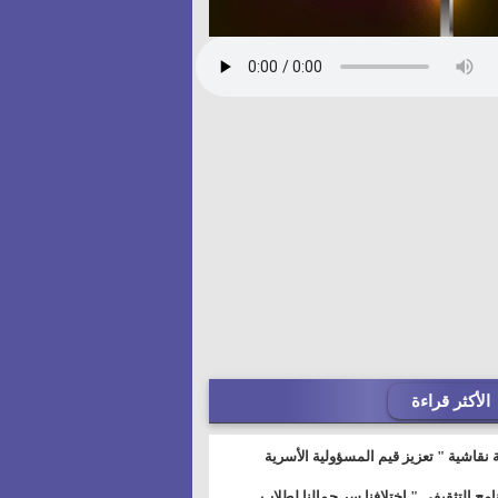
الأكثر قراءة
 نقاشية " تعزيز قيم المسؤولية الأسرية
خطيط للمستقبل" بمجمع إعلام السويس
نامج التثقيفى " إختلافنا سر جمالنا لطلاب