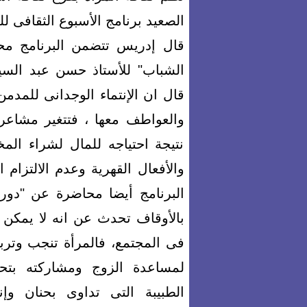
الصعيد برنامج الأسبوع الثقافى ل
قال إدريس تتضمن البرنامج محا
الشباب" للأستاذ حسن عبد السيد
قال ان الإنتماء الوجدانى للمدم
والعواطف معها ، فتتغير مشاعره
نتيجة احتياجه للمال لشراء الم
والأفعال القهرية وعدم الالتزام
البرنامج أيضا محاضرة عن "دو
بالأوقاف تحدث عن انه لا يمكن حص
فى المجتمع، فالمرأة تنجب وتربى
لمساعدة الزوج ومشاركته بتح
الطبيبة التى تداوى بحنان وإ