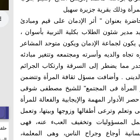
لمرأة وذلك بقرية جزيرة سهيل
ضرة بعنوان " أثر الإدمان على قيم ومبادئ
 مدير شئون الطلاب بكلية التربية بأسوان ،
ن يكون لجماعة الإدمان ويكون متوحد المشاعر
 تجاه والديه وأسرته ومجتمعه وتتغير مبادئه
خدر مما يضطر إلى السرقة وارتكاب الجرائم
 الدينى . وأضافت مسؤل ثقافة المرأة وتتضمن
ر المرأة فى المجتمع" للشيخ مصطفى شوقى
ر الأدوار المهمة والإيجابية والفعالة للمرأة
 وتعلم وترعى أطفالها وزوجها وبيتها، وتعمل
مل المسؤوليات وتخفيف العبء عنه، فهى
حلقة
نسانية أوجاع وجراح الناس، وهى المعلمة،
والت
البر