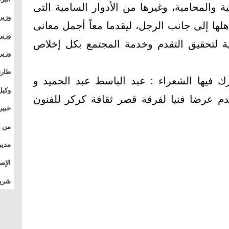
والمحامية، وغيرها من الأدوار السامية التى
وطال
وزير
لها إلى جانب الرجل، ليقدما معاً أجمل معانى
بال
بجام
وزير
نية لتحقيق التقدم وخدمة المجتمع بكل إخلاص
وقيا
التع
مشرو
طارق
 فيها الشعراء : عبد الباسط عبد الحميد و
الصي
وكيل
دم عرضا فنيا لفرقة قصر ثقافة كركر للفنون
الأو
خبير
المس
تأثي
مدير
الدو
الإص
للمج
شريف
بالم