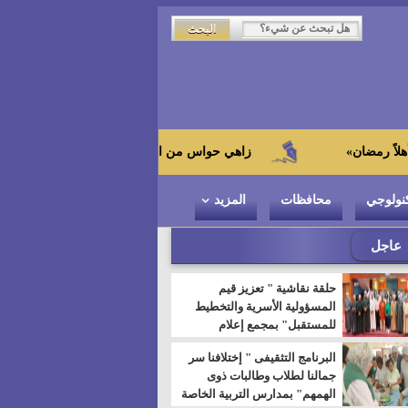
زاهي حواس من الجامعة اليابانية : "توت عنخ آمون" هو بطل الم
نولوجي
محافظات
المزيد
عاجل
حلقة نقاشية " تعزيز قيم
المسؤولية الأسرية والتخطيط
للمستقبل" بمجمع إعلام
السويس
البرنامج التثقيفى " إختلافنا سر
جمالنا لطلاب وطالبات ذوى
الهمهم" بمدارس التربية الخاصة