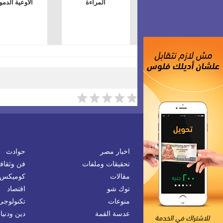
المراءة
الاوعية الدمو
اخبار مصر
حوادث
تحقيقات وملفات
فن وثقاف
مقالات
كوميكس
توك شو
اقتصاد
منوعات
تكنولوجى
عدسة القمة
دين ودنيا