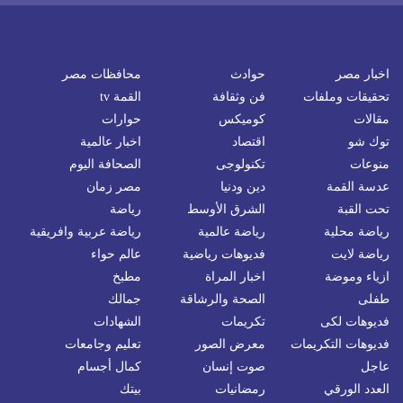
اخبار مصر
حوادث
محافظات مصر
تحقيقات وملفات
فن وثقافة
القمة tv
مقالات
كوميكس
حوارات
توك شو
اقتصاد
اخبار عالمية
منوعات
تكنولوجى
الصحافة اليوم
عدسة القمة
دين ودنيا
مصر زمان
تحت القبة
الشرق الأوسط
رياضة
رياضة محلية
رياضة عالمية
رياضة عربية وافريقية
رياضة لايت
فديوهات رياضية
عالم حواء
ازياء وموضة
اخبار المراة
مطبخ
طفلى
الصحة والرشاقة
جمالك
فديوهات لكى
تكريمات
الشهادات
فديوهات التكريمات
معرض الصور
تعليم وجامعات
عاجل
صوت إنسان
كمال أجسام
العدد الورقي
رمضانيات
بيتك