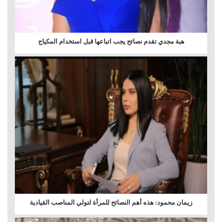
هبة مجدي تقدم نصائح يجب اتباعها قبل استخدام المكياج
زيمان محمود: هذه أهم النصائح للمرأة لتولي المناصب القيادية