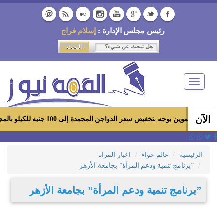
رئيس مجلس الإدارة :
إسلام فراج
Toggle
navigation
الآن
موين يوجه بتخفيض سعر الدواجن المجمدة إلى 100 جنيه للكيلو بالمجمعات الاستهلاكية ومعارض «أهلاً رمضان»
الرئيسية
عالم حواء
اخبار المراة
”برنامج تنمية ودعم المرأة” بجامعة الأزهر
”برنامج تنمية ودعم المرأة” بجامعة الأزهر