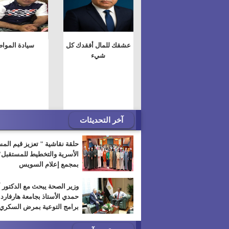
عشقك للمال أفقدك كل
سيادة الموا
شيء
آخر التحديثات
حلقة نقاشية " تعزيز قيم الم
الأسرية والتخطيط للمستقبل"
بمجمع إعلام السويس
وزير الصحة يبحث مع الدكتور 
حمدي الأستاذ بجامعة هارفارد
برامج التوعية بمرض السكري