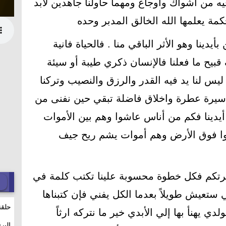
ه من أشواك وأوجاع ومهما حاولنا جاهدين لابد
كمة يعلمها الله الخالق المدبر وحده
أيدينا وهو الأثر الباقي منا . فالحياة فانية
 قبيح ما فعلنا فالإنسان ذكري طيبة أو سيئة
ا ليس لنا يد فيه القدر والرزق والنصيب وتركنا
 سيرة عطرة واخلاق فاضلة تبقي حين نفنى من
أيدينا فكم من أناس عاشوا وهم بين الأموات
ا فوق الأرض وهم أموات يشم ريح جيف
سيرتكم فكل خطوة محسوبة علينا تكتب كلمة في
ستعيش طويلاً بعدما الكل يفني فإن كتبناها
حلقة
دي يهنأ بها إلي الأبدي خير ما نتركه ارثاً
والت
البر