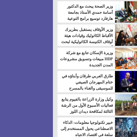
بالسويس
وزير الصحة يبحث مع الدكتور
أسامة حمدي الأستاذ بجامعة
هارفارد توسيع برامج التوعية
بمرض السكري
وزير الأوقاف يستقبل بطريرك
الأقباط الكاثوليك وقيادات هيئة
أوقاف الكنيسة الكاثوليكية لبحث
آفاق التعاون المشترك
وزيرة الإسكان تتابع مع شركة
HDP مبيعات وتسويق مشروعات
المدن الجديدة
طارق العربي طرقان وأبناؤه في
ختام المهرجان الصيفي
للموسيقى والغناء بالمسرح
المكشوف
وكيل وزارة الزراعة بالفيوم يتابع
فعاليات الأسبوع الأول من الرشة
الثالثة لمكافحة ديدان اللوز
للقطن
خبير تكنولوجيا معلومات: الذكاء
الاصطناعى يحول المستخدم إلى
سلعة فى اقتصاد الانتباه