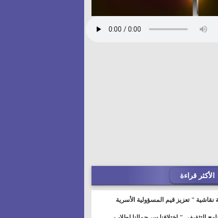
الأكثر قراءة
 نقاشية " تعزيز قيم المسؤولية الأسرية
خطيط للمستقبل" بمجمع إعلام السويس
نامج التثقيفى " إختلافنا سر جمالنا لطلاب