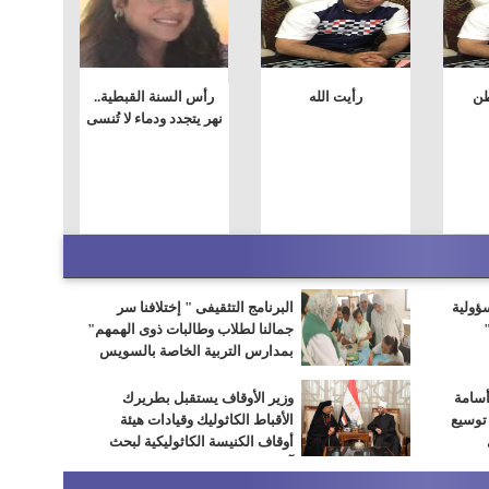
طن
رأيت الله
رأس السنة القبطية..
نهر يتجدد ودماء لا تُنسى
سؤولية
البرنامج التثقيفى " إختلافنا سر
جمالنا لطلاب وطالبات ذوى الهمهم"
بمدارس التربية الخاصة بالسويس
أسامة
وزير الأوقاف يستقبل بطريرك
 توسيع
الأقباط الكاثوليك وقيادات هيئة
أوقاف الكنيسة الكاثوليكية لبحث
آفاق التعاون المشترك