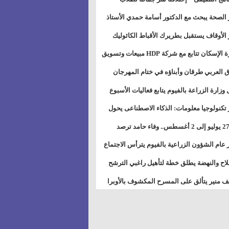
بات ذوى الهمهم" بمدارس التربية الخاصة
 الصحة يبحث مع الدكتور أسامة حمدي الأستاذ
سويس
عة هارفارد توسيع برامج التوعية بمرض السكري
 الأوقاف يستقبل بطريرك الأقباط الكاثوليك
دات هيئة أوقاف الكنيسة الكاثوليكية لبحث آفاق
وزيرة الإسكان تتابع مع شركة HDP مبيعات وتسويق
اون المشترك
عات المدن الجديدة
 العربي طرقان وأبناؤه في ختام المهرجان
في للموسيقى والغناء بالمسرح المكشوف
 وزارة الزراعة بالفيوم يتابع فعاليات الأسبوع
ل من الرشة الثالثة لمكافحة ديدان اللوز للقطن
 تكنولوجيا معلومات: الذكاء الاصطناعى يحول
تخدم إلى سلعة فى اقتصاد الانتباه
من 27 يوليو إلى 2 أغسطس.. وفاء حامد ترصد
رات أقوى الاتصالات الفلكية على الأبراج
 عام الشؤون الزراعية بالفيوم يترأس الاجتماع
ري لمتابعة الحصر الحيازي الجديدة
لاح والنهضة يطلق خطة لتأهيل راغبي الترشح
الس الشعبية المحلية ويستعرض خطط أماناته
 منير يتألق على المسرح المكشوف بالأوبرا
حافظات