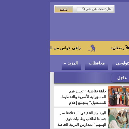
زاهي حواس من الجامعة اليابانية : "توت عنخ آمون" هو بطل المت
نولوجي
محافظات
المزيد
عاجل
حلقة نقاشية " تعزيز قيم
المسؤولية الأسرية والتخطيط
للمستقبل" بمجمع إعلام
السويس
البرنامج التثقيفى " إختلافنا سر
جمالنا لطلاب وطالبات ذوى
الهمهم" بمدارس التربية الخاصة