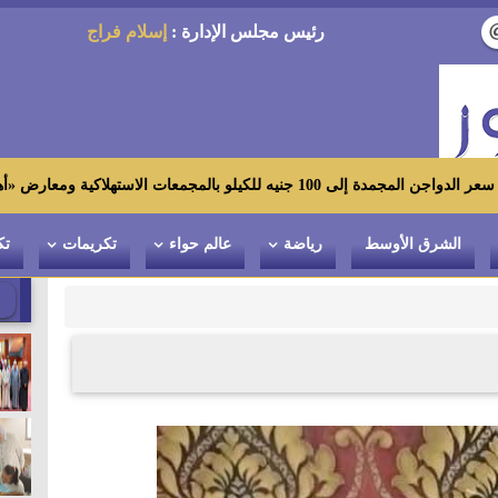
رئيس مجلس الإدارة :
إسلام فراج
كية ومعارض «أهلاً رمضان»
الشرق الأوسط
رياضة
عالم حواء
تكريمات
تك