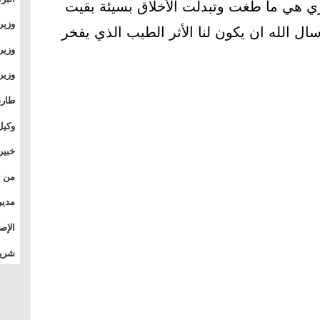
خري هي ما طغت وتبدلت الأخلاق بسيئة بقيت
وطال
وزير
ال الله ان يكون لنا الأثر الطيب الذي يفخر
بال
بجام
وزير
وقيا
التع
مشرو
طارق
الصي
وكيل
الأو
خبير
المس
تأثي
مدير
الدو
الإص
للمج
شريف
بالم