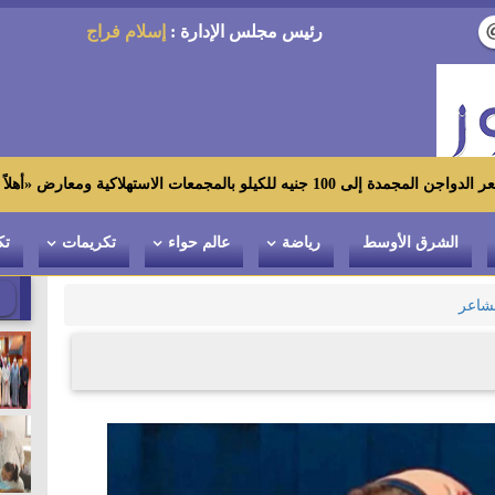
رئيس مجلس الإدارة :
إسلام فراج
ارض «أهلاً رمضان»
الشرق الأوسط
رياضة
عالم حواء
تكريمات
تك
شاعر