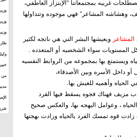
طلحات غريبه بمجتمعاتنا "الإبتزاز العاطفي،
وطال
وزير
طف، وهشاشه المشاعر" فهي موجوده وتتداولها
بال
بجام
وزير
وقيا
التع
المشاعر
ويعيشها البشر التي هي ناتجه لكثير
مشرو
طارق
 المستويات سواء الشخصيه أو المتعدده .
الصي
وكيل
ياه ويستمتع بها بمجموعه من الروابط النفسيه
الأو
خبير
ل أو داخل الأسره وبين الأصدقاء،
المس
 الحياه وأهميه للعيش بها.
تأثي
مدير
اذب مزيف فهناك فجوه يسقط فيها الفرد
الدو
الإص
حياه ، وعوامل البهجه بها، والعكس صحيح
للمج
شريف
بالم
 زادت قوه تمسك الفرد بالحياه وزادت بهجتها