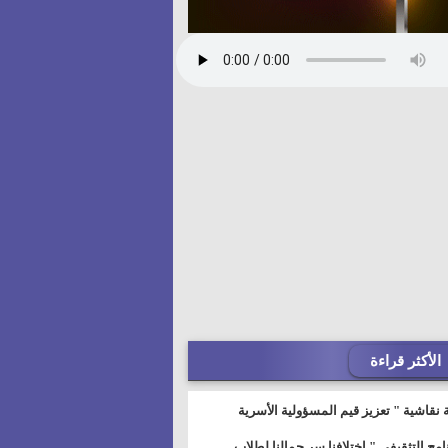
الأكثر قراءة
 نقاشية " تعزيز قيم المسؤولية الأسرية
خطيط للمستقبل" بمجمع إعلام السويس
نامج التثقيفى " إختلافنا سر جمالنا لطلاب