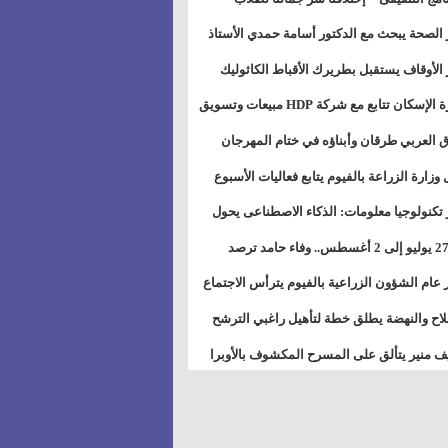
بات ذوى الهمهم" بمدارس التربية الخاصة
 الصحة يبحث مع الدكتور أسامة حمدي الأستاذ
سويس
عة هارفارد توسيع برامج التوعية بمرض السكري
 الأوقاف يستقبل بطريرك الأقباط الكاثوليك
دات هيئة أوقاف الكنيسة الكاثوليكية لبحث آفاق
وزيرة الإسكان تتابع مع شركة HDP مبيعات وتسويق
اون المشترك
عات المدن الجديدة
 العربي طرقان وأبناؤه في ختام المهرجان
في للموسيقى والغناء بالمسرح المكشوف
 وزارة الزراعة بالفيوم يتابع فعاليات الأسبوع
ل من الرشة الثالثة لمكافحة ديدان اللوز للقطن
 تكنولوجيا معلومات: الذكاء الاصطناعى يحول
تخدم إلى سلعة فى اقتصاد الانتباه
من 27 يوليو إلى 2 أغسطس.. وفاء حامد ترصد
رات أقوى الاتصالات الفلكية على الأبراج
 عام الشؤون الزراعية بالفيوم يترأس الاجتماع
ري لمتابعة الحصر الحيازي الجديدة
لاح والنهضة يطلق خطة لتأهيل راغبي الترشح
الس الشعبية المحلية ويستعرض خطط أماناته
 منير يتألق على المسرح المكشوف بالأوبرا
حافظات