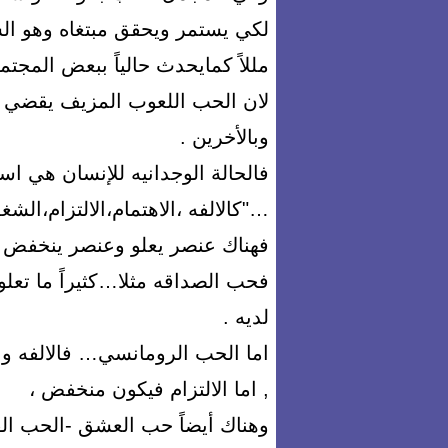
لكي يستمر ويحقق مبتغاه وهو الس
مللاً كمايحدث حالياً ببعض المجتم
لان الحب اللعوب المزيف يقضي
وبالأخرين .
فالحالة الوجدانيه للإنسان هي اس
…"كالالفه ،الاهتمام،الالتزام،الشغ
فهناك عنصر يعلو وعنصر ينخفض ك
فحب الصداقه مثلا…كثيراً ما تعلو
لديه .
اما الحب الرومانسي… فالالفه وا
, اما الالتزام فيكون منخفض ،
وهناك أيضاً حب العشق -الحب الف