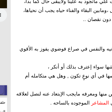
بت علي ماتجود به علينا ولايبقى حال كما بدأ،
،ومابين البقاء والفناء حياه يجب أن نحياها،
 دون نقصان ..
انيه والنفس في صراع فوضوي يفوز به الأقوي
ها سواء إعترف بذلك أو أنكر ،
ها في أي نوعٍ تكون , وهل هي متكامله أم
منها ومعرفه مايجب الإبتعاد عنه لنصل لعلاقه
ي
المشاعر
الموجوده بالساحه .
حلقة
والت
البر