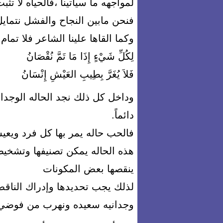
لمواجهه ما سيأتينا ،فالحياه لا تث
فنحن مابين النجاح والفشل نتمايل 
وكما القاها علينا الشاعر فلا تمام
لِكُلِّ شَيْءٍ إِذَا مَا تَمَّ نُقْصَانُ
فَلاَ يُغَرَّ بِطِيبِ العَيْشِ إِنْسَانُ
وداخل كل ذلك نجد الحاله الوجد
دائماً.
فالحب حاله يمر بها كل فرد ويعيش
هذه الحاله يمكن تصنيفها وتشخيص
ينقصها بعض المكونات
لذلك يجب تحديدها وإدراك الناقص 
وجدانيه سعيده ونهرب من فوض