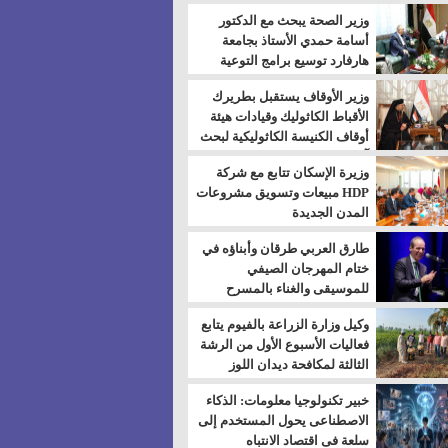
بالسويس
وزير الصحة يبحث مع الدكتور
أسامة حمدي الأستاذ بجامعة
هارفارد توسيع برامج التوعية
بمرض السكري
وزير الأوقاف يستقبل بطريرك
الأقباط الكاثوليك وقيادات هيئة
أوقاف الكنيسة الكاثوليكية لبحث
آفاق التعاون المشترك
وزيرة الإسكان تتابع مع شركة
HDP مبيعات وتسويق مشروعات
المدن الجديدة
طارق العربي طرقان وأبناؤه في
ختام المهرجان الصيفي
للموسيقى والغناء بالمسرح
المكشوف
وكيل وزارة الزراعة بالفيوم يتابع
فعاليات الأسبوع الأول من الرشة
الثالثة لمكافحة ديدان اللوز
للقطن
خبير تكنولوجيا معلومات: الذكاء
الاصطناعى يحول المستخدم إلى
سلعة فى اقتصاد الانتباه