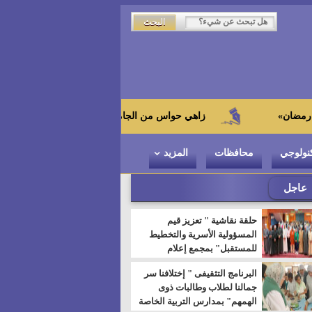
زاهي حواس من الجامعة اليابانية : "توت عنخ آمون" هو بطل المتحف 
نولوجي
محافظات
المزيد
عاجل
حلقة نقاشية " تعزيز قيم
المسؤولية الأسرية والتخطيط
للمستقبل" بمجمع إعلام
السويس
البرنامج التثقيفى " إختلافنا سر
جمالنا لطلاب وطالبات ذوى
الهمهم" بمدارس التربية الخاصة